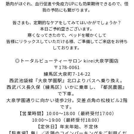
筋肉がほぐれ、血行促進や免疫力UPにも効果期待できるので、怪
我の予防にも繋がります。
皆さまも、定期的なケアをしてみてはいかがでしょうか？
本日ご予約空きございます。
寒くなってきたので、ベッドを暖かくして
皆様にリラックスしていただける様、ご準備してご来店をお待ち
しております。
◎トータルビューティーサロン kirei大泉学園店
〒178-0061
練馬区大泉町7-14-22
西武池袋線『大泉学園駅』北口よりバスへ乗り換え。
西武バス長久保（練馬区）いかに乗車し、『都民農園』
で下車。
大泉学園通りに向かい徒歩2分。交差点角の松枝ビル2階
です。
【営業時間】10:00～18:00（最終受付17:00）
10:00～19:00（最終受付18:00）
【定休日】年末年始、不定休
【駐車場】無し／近隣のコインパーキングをご利用くだ